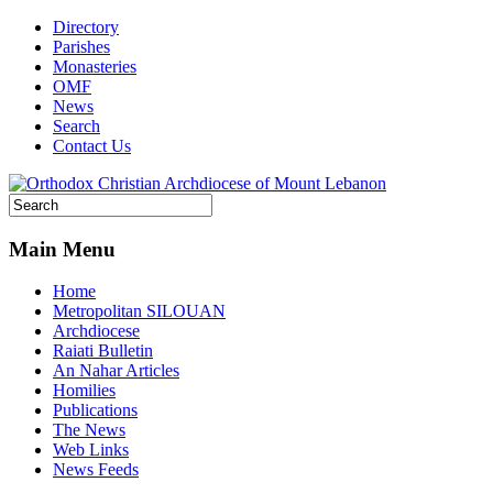
Directory
Parishes
Monasteries
OMF
News
Search
Contact Us
Main Menu
Home
Metropolitan SILOUAN
Archdiocese
Raiati Bulletin
An Nahar Articles
Homilies
Publications
The News
Web Links
News Feeds