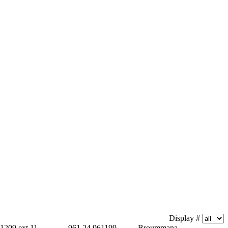
Display #
1209 ext 11
961 24 961199
Broummana