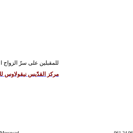
للمقبلين على سرّ الزواج:
مركز القدّيس نيقولاوس للإ
a Mouawad
961 24 96