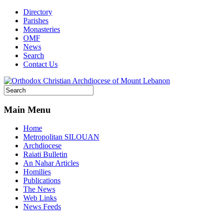
Directory
Parishes
Monasteries
OMF
News
Search
Contact Us
Main Menu
Home
Metropolitan SILOUAN
Archdiocese
Raiati Bulletin
An Nahar Articles
Homilies
Publications
The News
Web Links
News Feeds