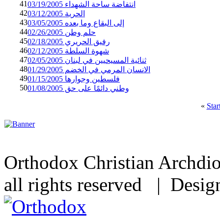
41
انتفاضة ساحة الشهداء 03/19/2005
42
الحرية 03/12/2005
43
إلى البقاع وما بعده 03/05/2005
44
حلم وطن 02/26/2005
45
رفيق الحريري 02/18/2005
46
شهوة السلطة 02/12/2005
47
ثنائية المسيحيين في لبنان 02/05/2005
48
الانسان المرمي في الخضم 01/29/2005
49
فلسطين وجوارها 01/15/2005
50
وطني دائمًا على حق 01/08/2005
«
Star
Orthodox Christian Archdi
all rights reserved | Desi