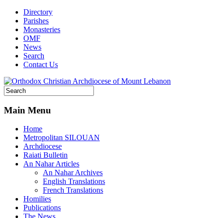
Directory
Parishes
Monasteries
OMF
News
Search
Contact Us
Main Menu
Home
Metropolitan SILOUAN
Archdiocese
Raiati Bulletin
An Nahar Articles
An Nahar Archives
English Translations
French Translations
Homilies
Publications
The News