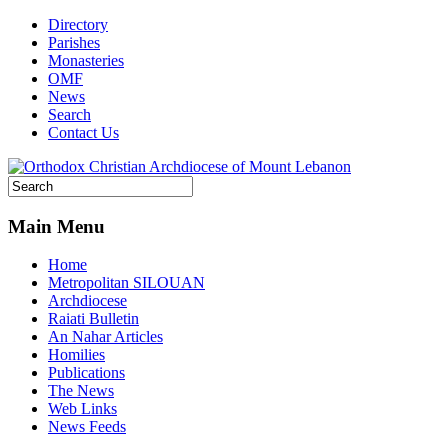
Directory
Parishes
Monasteries
OMF
News
Search
Contact Us
Main Menu
Home
Metropolitan SILOUAN
Archdiocese
Raiati Bulletin
An Nahar Articles
Homilies
Publications
The News
Web Links
News Feeds