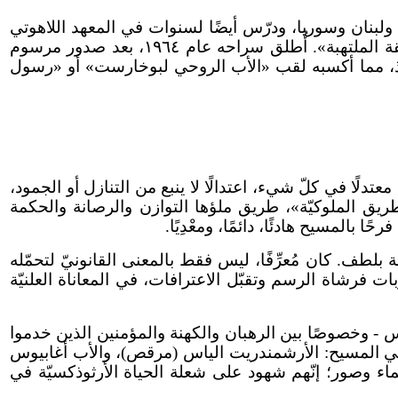
ي رومانيا ولبنان وسوريا، ودرّس أيضًا لسنوات في المعهد اللاهوتي
بدير نيامتس. في عام ١٩٥٨، حُكم عليه بالأشغال الشاقة والسجن لمدّة خمسة عشر عامًا لنشاطه في حركة «العلّيقة الملتهبة». أُطلق سراحه عام ١٩٦٤، بعد صدور مرسوم
اميذ، مما أكسبه لقب «الأب الروحي لبوخارست» أو «رسول
ًا في كلّ شيء، اعتدالًا لا ينبع من التنازل أو الجمود،
الطريق الملوكيّة»، طريق ملؤها التوازن والرصانة والحكمة
ا بالمسيح هادئًا، دائمًا، ومعْدِيًا.
 بلطف. كان مُعرِّفًا، ليس فقط بالمعنى القانونيّ لتحمّله
ات فرشاة الرسم وتقبّل الاعترافات، في المعاناة العلنيّة
س - وخصوصًا بين الرهبان والكهنة والمؤمنين الذين خدموا
وا في المسيح: الأرشمندريت الياس (مرقص)، والأب أغابيوس
ء وصور؛ إنّهم شهود على شعلة الحياة الأرثوذكسيّة في