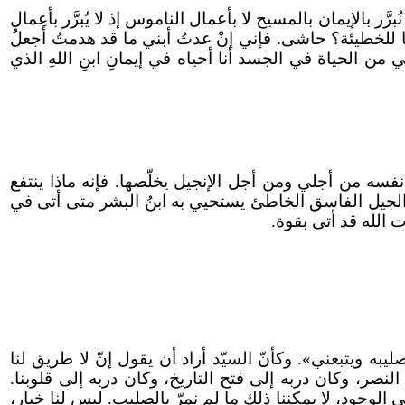
رَّر بالإيمان بالمسيح لا بأعمال الناموس إذ لا يُبرَّر بأعمال
ا للخطيئة؟ حاشى. فإني إنْ عدتُ أبني ما قد هدمتُ أَجعلُ
لي من الحياة في الجسد أنا أحياه في إيمانِ ابنِ اللهِ الذي
نفسه من أجلي ومن أجل الإنجيل يخلّصها. فإنه ماذا ينتفع
الجيل الفاسق الخاطئ يستحيي به ابنُ البشر متى أتى في
 الله قد أتى بقوة.
ه ويتبعني». وكأنّ السيّد أراد أن يقول إنّ لا طريق لنا
لنصر، وكان دربه إلى فتح التاريخ، وكان دربه إلى قلوبنا.
جود، لا يمكننا ذلك ما لم نمرّ بالصليب. ليس لنا خيار،