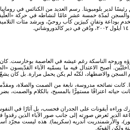
 القديس أنثيم، ثم رئيسًا لدير بلومبويتا. رسم العديد من الكنائس ف
 يخدم بوداعة وتفانٍ كبيرَين كأب روحيّ، ويرشد مئات التل
.
ه وروحه الناسكة رغم عيشه في العاصمة بوخارست. كان معتدل
خليَّين. أصبح الاعتدال فيه ما يسمّيه الآباء القدّيسون «
ام السجن والاضطهاد، لكنّه لم يكن يحمل مرارة. بل كان يشعّ فرحً
معًا. كانت نصائحه مدروسة، نابعة من الصمت والصلاة، ومقدَّمة
نت حياته اعترافًا مستمِرًّا بالمسيح، بالكلام والصمت، بضرب
 يترك وراءه أيقونات على الجدران فحسب، بل آثارًا في النفو
ال قاعة الدير تَعرض صورته إلى جانب صور الآباء الذين رقد
)، والأرشمندريت أندريه (سكريما). هذه ليست مجرّد أسما
ة ولكن القويّة.