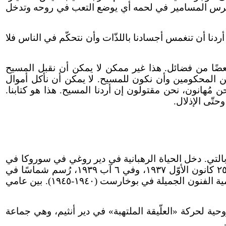
 وتُغرس المسامير في لحمه أي يوضع التعب في روحه وتدخل
ا أردنا أن تنغمس أجسادنا باللذّات وأن نتحكّم في الناس فلا
عضًا من فضائل. هذا غير ممكن لا يمكن أن نقبل المسيح
 ومن المحكومين وأن نكون للمسيح. لا يمكن أن نأكل أموال
مُهانون، نحن مقتولون إن أردنا المسيح. هذا هو كتابنا.
تّى الإذلال.
في ٧ أكتوبر ١٩١٢، في كوكونيستي فيكي، مقاطعة بالتي. دخل الحياة الرهبانية في دير روغي في سوروكا في
خريف عام ١٩٢٦. وبين عامي ١٩٢٨ و١٩٣٢، التحق بمدرسة الإنشاد الكنسيّ في دير دوبروا-سوروكا. ورُسم راهبًا في ٢٥ كانون الأوّل ١٩٣٧، وفي ٦ آب ١٩٣٩، رُسم شماسًا في
كاتدرائية مدينة بالتي. في عام ١٩٤٠، تخرّج من المعهد اللاهوتيّ بدير سيرنيكا. وإذ كان موهوبًا بالرسم، درس في أكاديمية الفنون الجميلة في بوخارست (١٩٤٠-١٩٤٥). بين عامي
الروحية لحركة «العلّيقة الملتهبة» في دير أنثيم، وهي جماعة