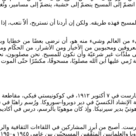
مَن انضمّ إلى المسيح ينضمّ إلى خشبة، ينضمّ إلى مسامير،
نا المسيح فهذه طريقه. ولكن إن أردنا أن نستريح، ألاّ نتعب، إذ
يء من العالم وشيء منه هو، أن نرضى بعضًا من خطايا وب
نكون معروفين ومحبوبين من الأخيار ومن الأشرار، من الحكّام
ى ملذّات غير شرعيّة وأن نكون للمسيح. نحن مصلوبون، نحن 
ي عليها ابن الله مصلوبًا، مسحوقًا، مكسّرًا حتّى الموت وح
وُلد القديس صوفيان المعترف من دير القديس أنثيم - بوخارست 
يم في بوخارست. أصبح من أبرز المشاركين في اللقاءات الثقافية و
نيين المثقَّفين المسيحيّين بين عامي ١٩٤٥ و١٩٥٠.