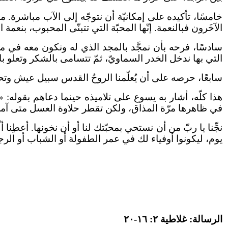
خامسًا، تأكيده على إمكانيّة أن نتوجّه إلى الآب مباشرة. ما 
الآخَرون فبالنعمة. إنّها المحبّة التي تتبنّى المحبوب، بنعمة ال
سادسًا، فرحه بأن نمجَّد بالمجد الذي له ونكون معه في مجد
التي بها ندخل الخدر السماويّ، ثمّ تتسامى بالشكر وتعلو بالف
سابعًا، حرصه على أن يُعلّمنا الروحُ القدس سبيل عيش وتحق
في ظاهرها مرّة المذاق، ولكن تقطر حلاوة العسل متى آمن ا
نجِّنا يا ربّ من أن نستحي بمحبّتك لنا أو أن نخونها. أعطِنا 
يوم، ليكونوا أوفياء لك في عمر الطفولة أو الشباب أو الرجو
الرسالة: غلاطية ٢: ١٦-٢٠