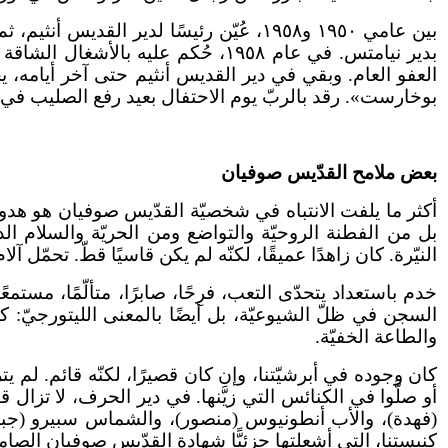
بين عامي ١٩٥٠ و١٩٥٨، عُيّن رئيسًا لدير
العفو العام. وبقي في دير القديس أنثيم حتى آخر أيامه،
بوخارست». رقد بالربّ يوم الاحتفال بعيد رفع الصليب في ١٤ أيلول ٢٠٠٢، ودُفن في دير كالدوروشاني
بعض ملامح القدّيس صوفيان
أكثر ما يلفت الانتباه في شخصيّة القدّيس صوفيان هو هدوؤ
بل من الفطنة الروحيّة والتواضع ومن الحريّة والسلام الدا
النيّرة. كان زاهدًا عميقًا، لكنّه لم يكن قاسيًا قطّ. تحمّل آل
خدم باستعداد يتحدّى التعب، فرِحًا، صابرًا، متألّمًا، مست
السجن في ظلّ الشيوعيّة، بل أيضًا بالمعنى الليتورجيّ: كا
والطاعة الخفيّة.
كان وجوده في أبرشيّتنا، وإن كان قصيرًا، لكنّه قائم. لم
أو صلَّوا في الكنائس التي زيَّنها. في دير الحرف، لا تز
(فهدة)، والأب أنطونيوس (منصور)، والشماس سبيرو (جبور
كنيستنا، التي أشعلتها جزئيًّا شهادة القدّيس صوفيان الصامت