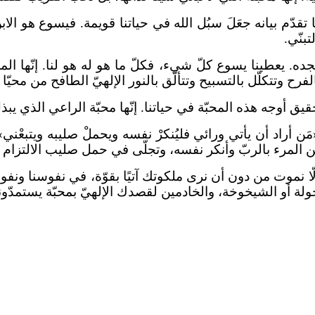
تقدّم بيانه جعَلَ سبُل الله في حياتنا قويمة. فيسوع هو الابن 
تبنّي.
ه. يعطينا يسوع كلّ شيء، فكلّ ما هو له هو لنا. إنّها المحب
رح وتتكلّل بالتسبيح وتتألّق بالنور الإلهيّ الطافح من محيّا 
يق أوجه هذه المحبّة في حياتنا. إنّها محبّة الراعي الذي ي
لمرء بالربّ وأنكر نفسه، وتجلّى في حمل صليب الالتزام بال
ألّا نموت من دون أن نرى ملكوتك آتيًا بقوّة، في نفوسنا ونفوس 
لة أو الشيخوخة، والخادمين لقصدك الإلهيّ بمحبّة يستمدّونه