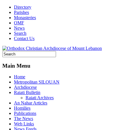
Directory
Parishes
Monasteries
OMF
News
Search
Contact Us
Main Menu
Home
Metropolitan SILOUAN
Archdiocese
Raiati Bulletin
Raiati Archives
An Nahar Articles
Homilies
Publications
The News
Web Links
News Feeds