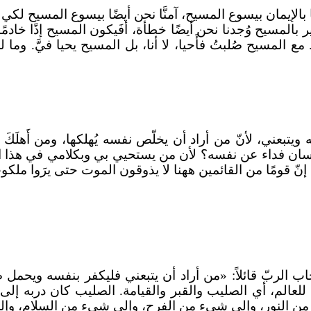
ا بالإيمان بيسوع المسيح، آمنَّا نحن أيضًا بيسوع المسيح لكي نُب
بالمسيح وُجدنا نحن أيضًا خطأة، أفَيكون المسيح إذًا خادمً
 مع المسيح صُلبتُ فأَحيا، لا أنا، بل المسيح يحيا فيَّ. وما 
يتبعني، لأنّ من أراد أن يخلّص نفسه يُهلكها، ومن أَهلَكَ 
لإنسان فداء عن نفسه؟ لأن من يستحيي بي وبكلامي في هذا 
نّ قومًا من القائمين ههنا لا يذوقون الموت حتى يرَوا ملكوت
لربّ قائلاً: «من أراد أن يتبعني فليكفر بنفسه ويحمل صليب
للعالم، أي الصليب والقبر والقيامة. الصليب كان دربه إلى ا
 النور، وإلى شيء من الفرح، وإلى شيء من السلام، وإلى الو