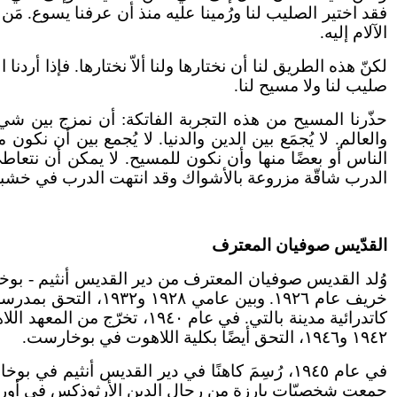
فقد اختير الصليب لنا ورُمينا عليه منذ أن عرفنا يسوع. 
الآلام إليه.
لكنّ هذه الطريق لنا أن نختارها ولنا ألاّ نختارها. فإذا أرد
صليب لنا ولا مسيح لنا.
حذّرنا المسيح من هذه التجربة الفاتكة: أن نمزج بين ش
والعالم. لا يُجمَع بين الدين والدنيا. لا يُجمع بين أن 
الناس أو بعضًا منها وأن نكون للمسيح. لا يمكن أن نتعاط
الدرب شاقّة مزروعة بالأشواك وقد انتهت الدرب في خشبة رُم
القدّيس صوفيان المعترف
١٩٤٢ و١٩٤٦، التحق أيضًا بكلية اللاهوت في بوخارست.
في عام ١٩٤٥، رُسِمَ كاهنًا في دير القديس أنث
جمعت شخصيّات بارزة من رجال الدين الأرثوذكس في أوروبا والعلما