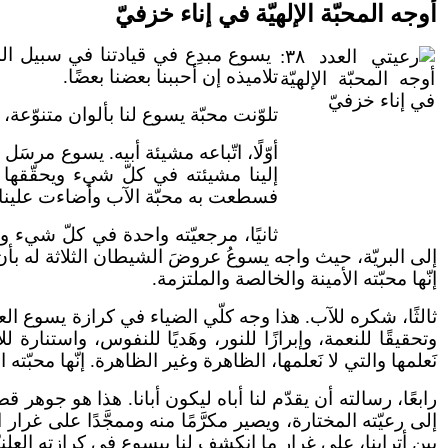
أوجه المحبّة الإلهيّة في إناء خزفيّ
يسوع مبدِع في قيادتنا في سبيل المحبّ
تلاميذه إن أحببنا بعضنا بعضًا.
تلوّنت محبّة يسوع لنا بألوان متنوّعة،
أوّلًا، اتّباعه مشيئة أبيه. يسوع مرسَل
إلينا مشيئته في كلّ شيء ويحقّقها ف
فسطعت به محبّة الآب وأضاءت علينا. إنّ
ثانيًا، مرجعيّته واحدة في كلّ شيء 
إلى البريّة، حيث واجه يسوعُ عروضَ الشيطان الثلاثة له بأن س
إنّها محبّته الأمينة والخالصة والملتزمة.
ثالثًا، شكره للآب. هذا وجه كلّي الضياء في كرازة يسوع العل
وتحقيقًا للنعمة، وإبرازًا للنور، وهَديًا للنفوس، واستنارة
نَعلمها والتي لا نَعلمها، الظاهرة وغير الظاهرة. إنّها محبّته 
رابعًا، رسالته أن يقدّم لنا أباه ليكون أبانا. هذا هو جوهر 
إلى رعيّته المختارة، ويصير مكرَّمًا منه وممجَّدًا على غرا
بين أترابنا، على غرار ما انكشف لنا بيسوع في كرازته العلنيّة