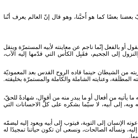
نا بعضًا كما هو أَحبَّنا، وهو قال إنّ العالم يعرف أنّنا
القول أو بالفعل إنّما ناجم عن معاينته لأبيه المستمرّة وينقل
نزول إلى الجحيم، فقَبِل الكأس التي قدّمها إليه الآب،
بته من الشيطان حينما قاده الروح القدس بعد المعموديّة
ته المطلَقة، وعنايته الشاملة والكاملة والمستمرّة بخليقته.
ما يأتيه من أفعال أو ما يبدر منه من أقوال، شهادةً للحقّ،
معه وبه، إلى أبيه، لا سيّما بشكره على كلّ الاحسانات التي
عوته الإنسان إلى التوبة، فيتوب إلى أبيه ويعود إليه ليضمّه
ي إليه، ونسأله الصالحات، ونسعى أن تكون حياتنا تمجيدًا له
ها.