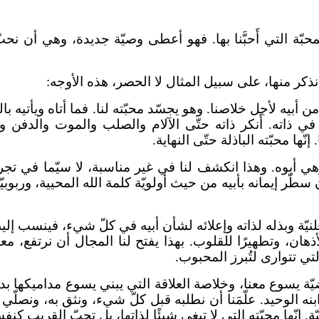
ة التي أَحبَّنا بها. فهو أعطى وصيّة جديدة، وهي أن نحبّ بعض
 نذكر منها، على سبيل المثال لا الحصر، هذه الأوجه:
 من أبيه لأجل خلاصنا. وهو يجسّد محبّته لنا. فما أتاه ويأتيه ب
ي ذاته. أَنكر ذاته حتّى الآلام والصلب والموت والدفن وال
ها محبّته الباذلة حتّى النهاية.
وهي أبوه. وهذا انكشف لنا في غير مناسبة، لا سيّما في تجر
طّر إيمانه بأبيه من حيث أولويّة كلمة الله المحيية، وربوبيّ
نيّة وبذله لذاته وإعلائه لشأن أبيه في كلّ شيء، فينسب إليه 
 للأذهان، وتطهيرًا للقلوب. بهذا يفتح لنا المجال أن نرتفع، 
التي تتوارى لتُبرز المحبوب.
قضيّة يسوع معنا، وخلاصة العلاقة التي يبني يسوع مداميكها بد
ر ابنه الوحيد. علّمَنا أن نطلبه قبل كلّ شيء، ونثق به، ونصلّ
. إنّها محبّته التي لا تبغي شيئًا لذاتها، بل تحبّ القريب كنفس