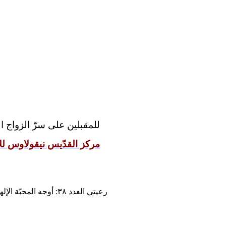
للمقبلين على سرّ الزواج 
مركز القدّيس نيقولاوس للإ
رعيتي العدد ٣٨: أوجه المحبّة الإلهيّة في إناء خزفيّ