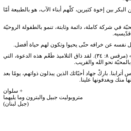
البكر بين إخوة كثيرين، كلّهم أبناء الآب، هو بالطبيعة أمّا
ّة في شركة كاملة، دائمة وثابتة، تنمو بالطفولة الروحيّة
قدّيسيه.
بذل نفسه عن خرافه حتّى يحيوا وتكون لهم حياة أفضل.
هذا كلّه، أشار به يسوع على تلاميذه حينما دعاهم بقوله: «مَن أراد أن يأتي ورائي فليُنكرْ نفسه ويحملْ صليبه ويتبعْني» (مرقس ٨: ٣٤). لقد ذاق التلاميذ طَعْم هذه الدعوة، التي
محبّة نحو الله والقريب.
أترابنا. باركْ جهاد أحبّائك الذين يبذلون ذواتهم، يومًا بعد
ا منك ويغدقونها علينا.
+ سلوان
متروبوليت جبيل والبترون وما يليهما
(جبل لبنان)