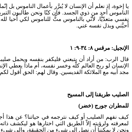
يا إخوة، إذ نعلم أن الإنسان لا يُبرَّر بأعمال الناموس بل إنّم
الناموس أحد من ذوي الجسد. فإن كنّا ونحن طالبون التبرير 
نفسي متعدّيًّا، لأنّي بالناموس متُّ للناموس لكي أَحيا لله.
أَحبَّني وبذل نفسه عني.
الإنجيل: مرقس ٨: ٣٤-٩: ١
قال الرب: من أراد أن يتبعني فليكفر بنفسه ويحمل صليبه و
الإنسان لو ربح العالم كلّه وخسر نفسه، أم ماذا يعطي ا
مجد أبيه مع الملائكة القديسين. وقال لهم: الحق أقول لكم إ
الصليب طريقنا إلى المسيح
للمطران جورج (خضر)
كيف نفهم الصليب أو كيف نترجمه في حياتنا؟ عن هذا أجاب ا
لمعرفته ولرؤيته إلاّ الطريق التي اختارها هو ليكشف ذاته 
ونحن لا يمكننا أن نصل إلى شيء من الحقيقة، وإلى شيء من