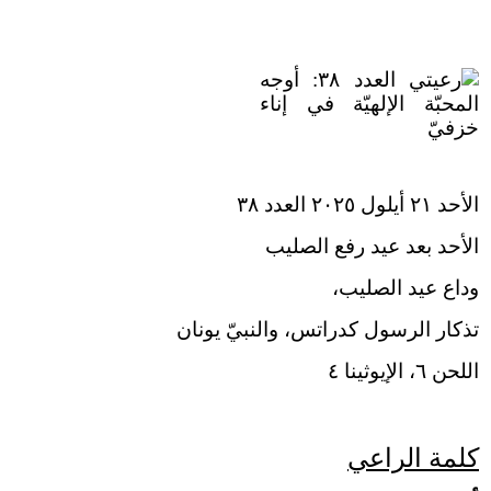
الأحد ٢١ أيلول ٢٠٢٥ العدد ٣٨
الأحد بعد عيد رفع الصليب
وداع عيد الصليب،
تذكار الرسول كدراتس، والنبيّ يونان
اللحن ٦، الإيوثينا ٤
كلمة الراعي