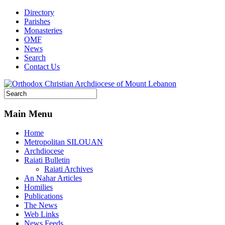
Directory
Parishes
Monasteries
OMF
News
Search
Contact Us
Main Menu
Home
Metropolitan SILOUAN
Archdiocese
Raiati Bulletin
Raiati Archives
An Nahar Articles
Homilies
Publications
The News
Web Links
News Feeds