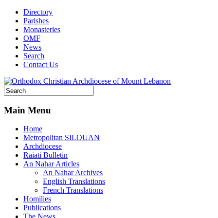
Directory
Parishes
Monasteries
OMF
News
Search
Contact Us
Main Menu
Home
Metropolitan SILOUAN
Archdiocese
Raiati Bulletin
An Nahar Articles
An Nahar Archives
English Translations
French Translations
Homilies
Publications
The News