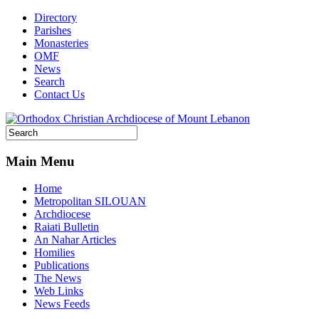
Directory
Parishes
Monasteries
OMF
News
Search
Contact Us
Main Menu
Home
Metropolitan SILOUAN
Archdiocese
Raiati Bulletin
An Nahar Articles
Homilies
Publications
The News
Web Links
News Feeds