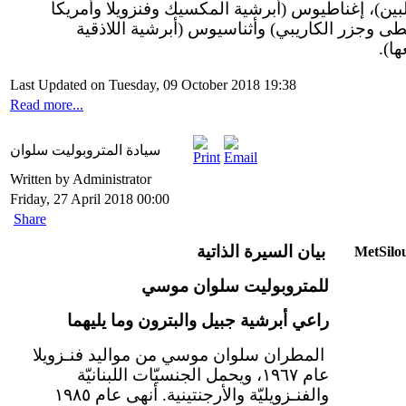
لبين)، إغناطيوس (أبرشية المكسيك وفنزويلا وأمريكا
ى وجزر الكاريبي) وأثناسيوس (أبرشية اللاذقية
بعها
Last Updated on Tuesday, 09 October 2018 19:38
Read more...
سيادة المتروبوليت سلوان
Written by Administrator
Friday, 27 April 2018 00:00
Share
بيان السيرة الذاتية
للمتروبوليت سلوان موسي
راعي أبرشية جبيل والبترون وما يليهما
المطران سلوان موسي من مواليد فنـزويلا
عام ١٩٦٧، ويحمل الجنسيّات اللبنانيّة
والفنـزويليّة والأرجنتينية. أنهى عام ١٩٨٥