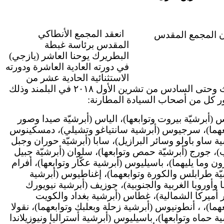
انعقد المجمع الأنطاكي
المقدس برئاسة غبطة
البطريرك يوحنا العاشر (يازجي)
في دورته العادية العاشرة ودورته
الاستثنائية الحادية عشر من
الثالث وحتى السادس من تشرين الأول ٢٠١٨ في البلمند وذلك
ر كل من أصحاب السيادة المطارنة
 (أبرشيّة بيروت وتوابعها)، الياس (أبرشيّة صيدا وصور
عهما)، سرجيوس (أبرشية سانتياغو وتشيلي)، دمسكينوس
(ة ساو باولو وسائر البرازيل)، سابا (أبرشيّة حوران وجبل
)، جورج (أبرشيّة حمص وتوابعها)، سلوان (أبرشيّة جبيل
ون وما يليهما)، باسيليوس (أبرشية عكّار وتوابعها)، أفرام
(ّة طرابلس والكورة وتوابعهما)، إغناطيوس (أبرشية
 وأوروبا الغربية والجنوبية)، جوزيف (أبرشية نيويورك
 أميركا الشمالية)، غطاس (أبرشية بغداد والكويت
هما)، ، أنطونيوس (أبرشية زحلة وبعلبك وتوابعهما)، نقولا
( حماه وتوابعها)، باسيليوس (أبرشية أستراليا ونيوزيلاندا