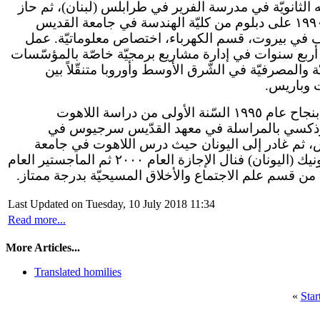
 الثانويّة في مدرسة الفرير في طرابلس (لبنان)، ثم حاز
عام ١٩٩٠ على دبلوم من كليّة الهندسة في جامعة القديس
في بيروت، قسم الكهرباء، اختصاص معلوماتيّة. عمل
 أربع سنوات في إدارة مشاريع برمجيّة خاصّة بالمؤسّسات
ّة والمصرفيّة في الشّرق الأوسط وأوروبا متنقّلاً بين
ت وباريس
أنهى بنجاح عام ١٩٩٥ السّنة الأولى من دراسة اللاهوت
وذكسي بالمراسلة في معهد القدّيس سرجيوس في
، ثم غادر إلى اليونان حيث درس اللاهوت في جامعة
تسالونيك (اليونان) فنال الإجازة العام ٢٠٠٠ ثم الماجستير العام
ز
Last Updated on Tuesday, 10 July 2018 11:34
Read more...
More Articles...
Translated homilies
«
Star