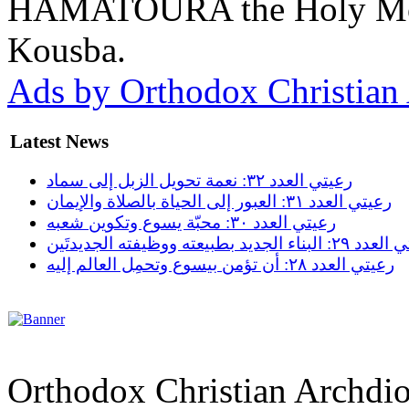
HAMATOURA the Holy Moun
Kousba.
Ads by Orthodox Christian
Latest News
رعيتي العدد ٣٢: نعمة تحويل الزبل إلى سماد
رعيتي العدد ٣١: العبور إلى الحياة بالصلاة والإيمان
رعيتي العدد ٣٠: محبّة يسوع وتكوين شعبه
ناء الجديد بطبيعته ووظيفته الجديدتَين
رعيتي العدد ٢٨: أن تؤمن بيسوع وتحمِل العالم إليه
Orthodox Christian Archdi